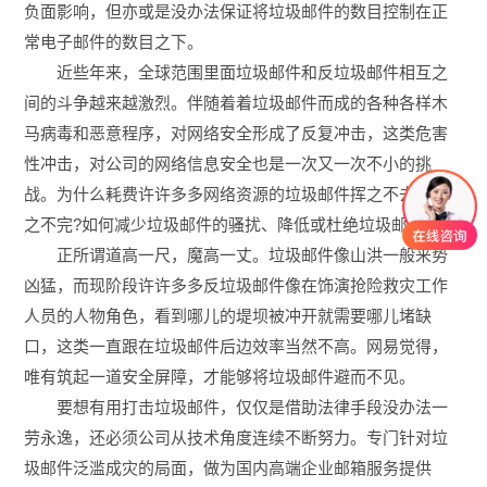
负面影响，但亦或是没办法保证将垃圾邮件的数目控制在正
常电子邮件的数目之下。
近些年来，全球范围里面垃圾邮件和反垃圾邮件相互之
间的斗争越来越激烈。伴随着着垃圾邮件而成的各种各样木
马病毒和恶意程序，对网络安全形成了反复冲击，这类危害
性冲击，对公司的网络信息安全也是一次又一次不小的挑
战。为什么耗费许许多多网络资源的垃圾邮件挥之不去，斩
之不完?如何减少垃圾邮件的骚扰、降低或杜绝垃圾邮件?
正所谓道高一尺，魔高一丈。垃圾邮件像山洪一般来势
凶猛，而现阶段许许多多反垃圾邮件像在饰演抢险救灾工作
人员的人物角色，看到哪儿的堤坝被冲开就需要哪儿堵缺
口，这类一直跟在垃圾邮件后边效率当然不高。网易觉得，
唯有筑起一道安全屏障，才能够将垃圾邮件避而不见。
要想有用打击垃圾邮件，仅仅是借助法律手段没办法一
劳永逸，还必须公司从技术角度连续不断努力。专门针对垃
圾邮件泛滥成灾的局面，做为国内高端企业邮箱服务提供